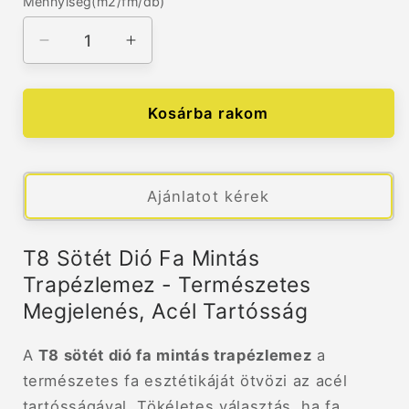
Mennyiség(m2/fm/db)
Mennyiség(m2/fm/db)
T8
T8
Sötét
Sötét
Dio
Dio
Fa
Fa
Kosárba rakom
Mintás
Mintás
Trapézlemez
Trapézlemez
mennyiségének
mennyiségének
csökkentése
növelése
Ajánlatot kérek
T8 Sötét Dió Fa Mintás
Trapézlemez - Természetes
Megjelenés, Acél Tartósság
A
T8 sötét dió fa mintás trapézlemez
a
természetes fa esztétikáját ötvözi az acél
tartósságával. Tökéletes választás, ha fa