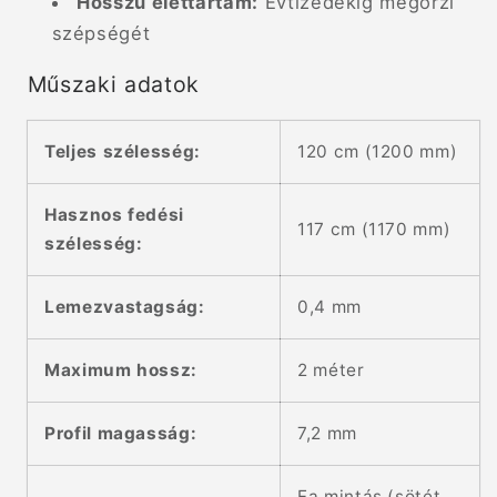
Hosszú élettartam:
Évtizedekig megőrzi
szépségét
Műszaki adatok
Teljes szélesség:
120 cm (1200 mm)
Hasznos fedési
117 cm (1170 mm)
szélesség:
Lemezvastagság:
0,4 mm
Maximum hossz:
2 méter
Profil magasság:
7,2 mm
Fa mintás (sötét