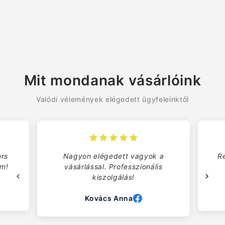
Mit mondanak vásárlóink
Valódi vélemények elégedett ügyfeleinktől
rs
Nagyon elégedett vagyok a
Re
om!
vásárlással. Professzionális
kiszolgálás!
Kovács Anna