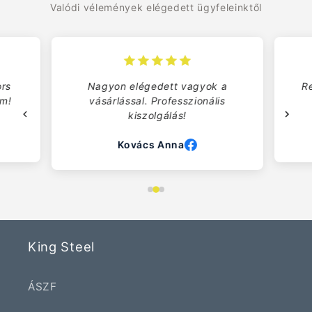
Valódi vélemények elégedett ügyfeleinktől
rs
Nagyon elégedett vagyok a
Re
om!
vásárlással. Professzionális
kiszolgálás!
Kovács Anna
King Steel
ÁSZF