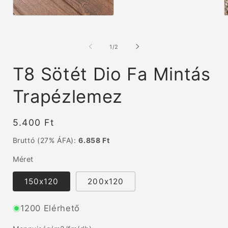
médiafájl
megnyitása
1.
3
a
médiafájl
m
modális
megnyitása
m
párbeszédpanelen
a
a
/
1
/
2
modális
m
párbeszédpanelen
p
T8 Sötét Dio Fa Mintás
Trapézlemez
Normál
5.400 Ft
ár
Bruttó (27% ÁFA):
6.858 Ft
Méret
150x120
200x120
1200 Elérhető