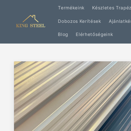
Ugrás a
Termékeink
Készletes Trapé
tartalomhoz
Dobozos Kerítések
Ajánlatké
Blog
Elérhetőségeink
Kihagyás, és
ugrás a
termékadatokra