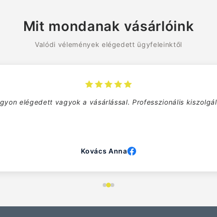
Mit mondanak vásárlóink
Valódi vélemények elégedett ügyfeleinktől
Remek ár-érték arány. Biztosan visszatérek!
Szabó Gábor