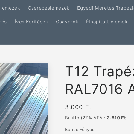
zlemezek
Cserepeslemezek
Egyedi Méretes Trapéz
rés
Íves Kerítések
Csavarok
Élhajlított elemek
T12 Trapé
RAL7016 A
Normál
3.000 Ft
ár
Bruttó (27% ÁFA):
3.810 Ft
Barna:
Fényes