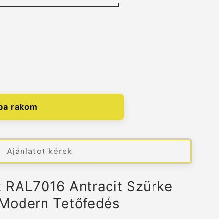
z
ba rakom
nek
Ajánlatot kérek
 RAL7016 Antracit Szürke
Modern Tetőfedés