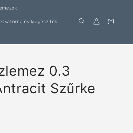
lemezek
Kosár
Bejelentkezés
Csatorna és kiegészítők
zlemez 0.3
ntracit Szűrke