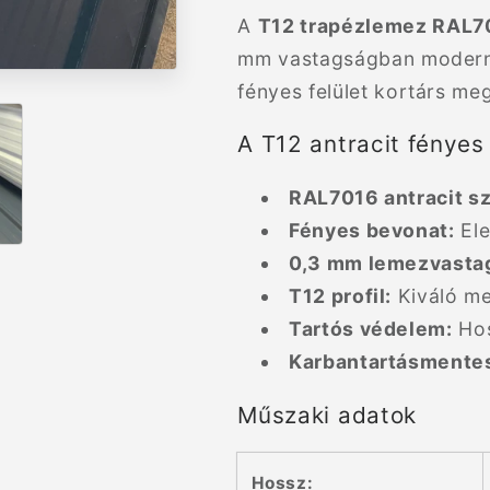
A
T12 trapézlemez RAL70
mm vastagságban modern, 
fényes felület kortárs meg
A T12 antracit fényes
RAL7016 antracit s
Fényes bevonat:
Ele
0,3 mm lemezvasta
T12 profil:
Kiváló me
Tartós védelem:
Hos
Karbantartásmente
Műszaki adatok
Hossz: