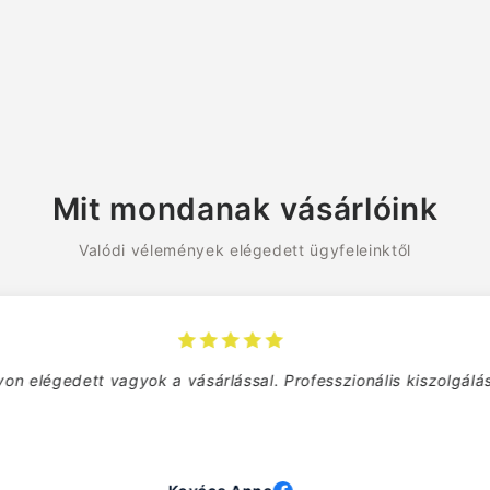
Mit mondanak vásárlóink
Valódi vélemények elégedett ügyfeleinktől
Remek ár-érték arány. Biztosan visszatérek!