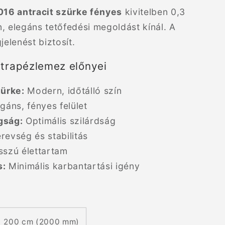
16 antracit szürke fényes
kivitelben 0,3
elegáns tetőfedési megoldást kínál. A
jelenést biztosít.
 trapézlemez előnyei
zürke:
Modern, időtálló szín
gáns, fényes felület
gság:
Optimális szilárdság
revség és stabilitás
szú élettartam
s:
Minimális karbantartási igény
200 cm (2000 mm)