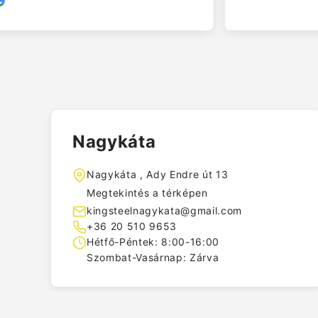
na
Nagykáta
Nagykáta , Ady Endre út 13
Megtekintés a térképen
kingsteelnagykata@gmail.com
+36 20 510 9653
Hétfő-Péntek: 8:00-16:00
Szombat-Vasárnap: Zárva