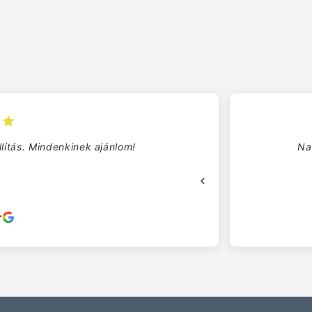
. Professzionális kiszolgálás!
na