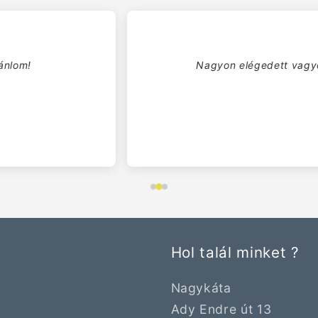
gyon elégedett vagyok a vásárlással. Professzionális kiszolgál
Kovács Anna
Hol talál minket ?
Nagykáta
Ady Endre út 13