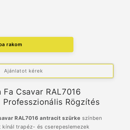
ba rakom
nek
Ajánlatot kérek
Fa Csavar RAL7016
- Professzionális Rögzítés
avar RAL7016 antracit szürke
színben
t kínál trapéz- és cserepeslemezek