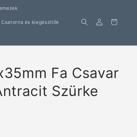
lemezek
Kosár
Bejelentkezés
Csatorna és kiegészítők
x35mm Fa Csavar
ntracit Szürke