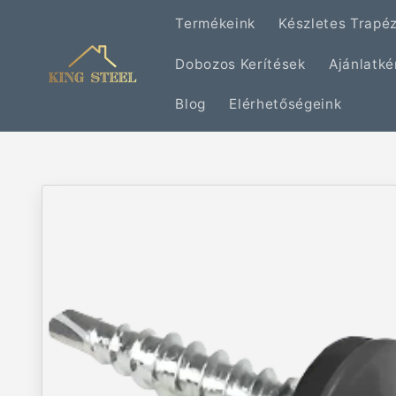
Ugrás a
Termékeink
Készletes Trapé
tartalomhoz
Dobozos Kerítések
Ajánlatké
Blog
Elérhetőségeink
Kihagyás, és
ugrás a
termékadatokra