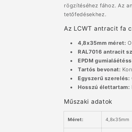
rögzítéséhez fához. Az an
tetőfedésekhez.
Az LCWT antracit fa c
4,8x35mm méret:
Op
RAL7016 antracit s
EPDM gumialáétéss
Tartós bevonat:
Korr
Egyszerű szerelés:
Hosszú élettartam:
Műszaki adatok
Méret:
4,8x35mm