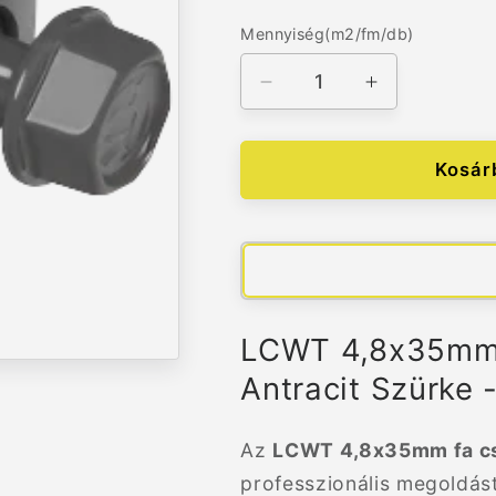
Mennyiség(m2/fm/db)
Mennyiség(m2/fm/db)
LCWT
LCWT
4,8x35mm
4,8x35mm
Fa
Fa
Csavar
Csavar
Kosár
RAL7016
RAL7016
Antracit
Antracit
Szürke
Szürke
mennyiségének
mennyiségé
csökkentése
növelése
LCWT 4,8x35mm 
Antracit Szürke 
Az
LCWT 4,8x35mm fa cs
professzionális megoldás