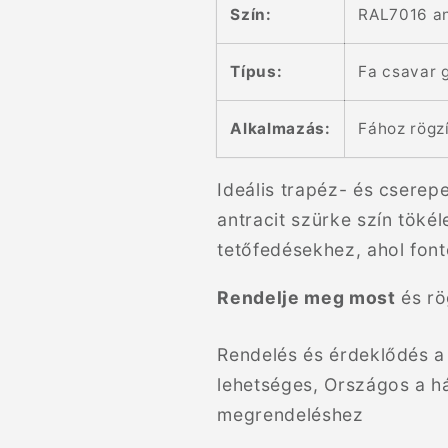
Szín:
RAL7016 an
Típus:
Fa csavar 
Alkalmazás:
Fához rögz
Ideális trapéz- és cserep
antracit szürke szín töké
tetőfedésekhez, ahol font
Rendelje meg most
és rö
Rendelés és érdeklődés a 
lehetséges, Országos a h
megrendeléshez