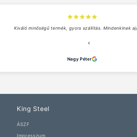
lítás. Mindenkinek ajánlom!
Na
r
King Steel
ÁSZF
Impresszum