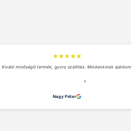
lítás. Mindenkinek ajánlom!
Na
r