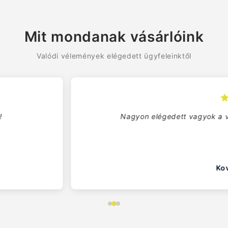
Mit mondanak vásárlóink
Valódi vélemények elégedett ügyfeleinktől
gyon elégedett vagyok a vásárlással. Professzionális kiszolgál
Kovács Anna