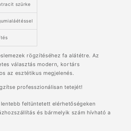
tracit szürke
gumialáétéssel
ítés
eslemezek rögzítéséhez fa alátétre. Az
letes választás modern, kortárs
os az esztétikus megjelenés.
gzítse professzionálisan tetejét!
lentebb feltüntetett elérhetőségeken
ázhozszállítás és bármelyik szám hívható a