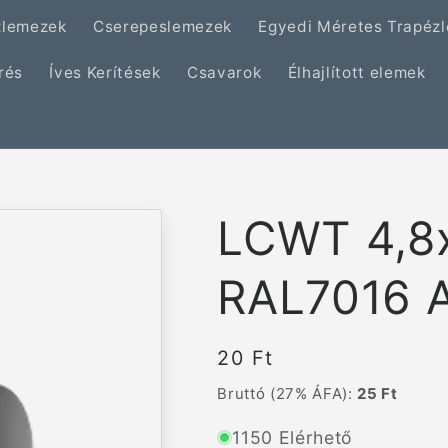
zlemezek
Cserepeslemezek
Egyedi Méretes Trapéz
rés
Íves Kerítések
Csavarok
Élhajlított elemek
LCWT 4,8
RAL7016 A
Normál
20 Ft
ár
Bruttó (27% ÁFA):
25 Ft
1150 Elérhető