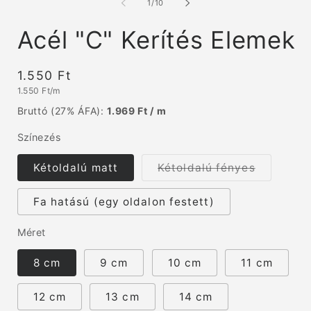
/
1
/
10
modális
párbeszédpanelen
Acél "C" Kerítés Elemek
Normál
1.550 Ft
Egységár
1.550 Ft/m
ár
Bruttó (27% ÁFA):
1.969 Ft / m
Színezés
A
Kétoldalú matt
Kétoldalú fényes
változat
elfogyott
vagy
Fa hatású (egy oldalon festett)
nincs
készleten
Méret
8 cm
9 cm
10 cm
11 cm
12 cm
13 cm
14 cm