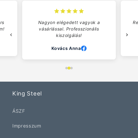
rs
Nagyon elégedett vagyok a
Re
om!
vásárlással. Professzionális
kiszolgálás!
Kovács Anna
King Steel
ÁSZF
Impresszum