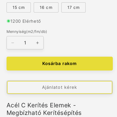
15 cm
16 cm
17 cm
1200 Elérhető
Mennyiség(m2/fm/db)
Mennyiség(m2/fm/db)
Acél
Acél
&quot;C&quot;
&quot;C&quot;
Kerítés
Kerítés
Elemek
Elemek
Kosárba rakom
mennyiségének
mennyiségének
csökkentése
növelése
Ajánlatot kérek
Acél C Kerítés Elemek -
Megbízható Kerítésépítés